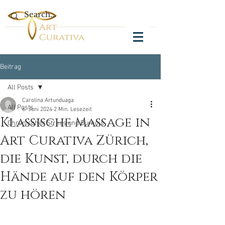
Beitrag
All Posts
Carolina Artunduaga
All Posts
6. Juni 2024
2 Min. Lesezeit
Klassische Massage in
Chronischer Stress und Burnout
Art Curativa Zürich,
die Kunst, durch die
Hände auf den Körper
zu hören