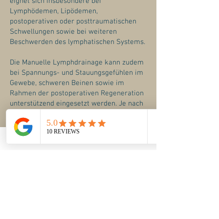
eignet sich insbesondere bei
Lymphödemen, Lipödemen,
postoperativen oder posttraumatischen
Schwellungen sowie bei weiteren
Beschwerden des lymphatischen Systems.
Die Manuelle Lymphdrainage kann zudem
bei Spannungs- und Stauungsgefühlen im
Gewebe, schweren Beinen sowie im
Rahmen der postoperativen Regeneration
unterstützend eingesetzt werden. Je nach
klinischer Situation erfolgt die Behandlung
lokal oder am gesamten Körper.
Fußreflexzonenmassa
ge