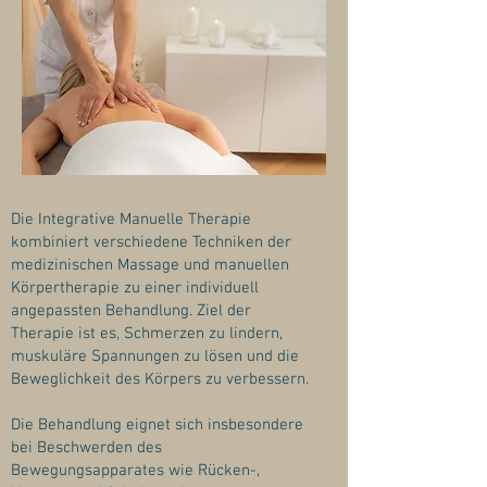
Die Integrative Manuelle Therapie
kombiniert verschiedene Techniken der
medizinischen Massage und manuellen
Körpertherapie zu einer individuell
angepassten Behandlung. Ziel der
Therapie ist es, Schmerzen zu lindern,
muskuläre Spannungen zu lösen und die
Beweglichkeit des Körpers zu verbessern.
Die Behandlung eignet sich insbesondere
bei Beschwerden des
Bewegungsapparates wie Rücken-,