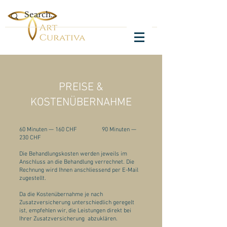
PREISE &
KOSTENÜBERNAHME
60 Minuten — 160 CHF 90 Minuten —
230 CHF
Die Behandlungskosten werden jeweils im
Anschluss an die Behandlung verrechnet. Die
Rechnung wird Ihnen anschliessend per E-Mail
zugestellt.
Da die Kostenübernahme je nach
Zusatzversicherung unterschiedlich geregelt
ist, empfehlen wir, die Leistungen direkt bei
Ihrer Zusatzversicherung abzuklären.