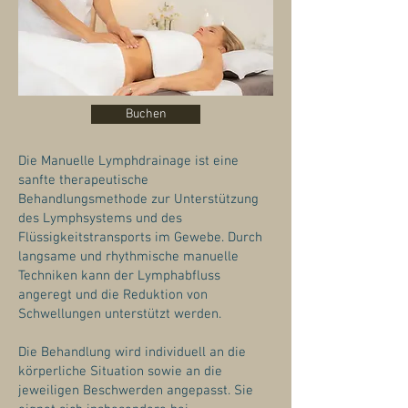
Buchen
Die Manuelle Lymphdrainage ist eine
sanfte therapeutische
Behandlungsmethode zur Unterstützung
des Lymphsystems und des
Flüssigkeitstransports im Gewebe. Durch
langsame und rhythmische manuelle
Techniken kann der Lymphabfluss
angeregt und die Reduktion von
Schwellungen unterstützt werden.
Die Behandlung wird individuell an die
körperliche Situation sowie an die
jeweiligen Beschwerden angepasst. Sie