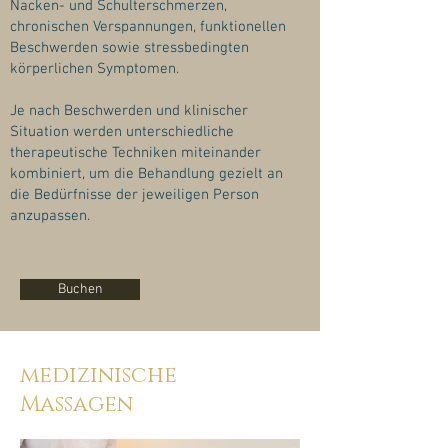
Nacken- und Schulterschmerzen,
chronischen Verspannungen, funktionellen
Beschwerden sowie stressbedingten
körperlichen Symptomen.
Je nach Beschwerden und klinischer
Situation werden unterschiedliche
therapeutische Techniken miteinander
kombiniert, um die Behandlung gezielt an
die Bedürfnisse der jeweiligen Person
anzupassen.
Buchen
medizinische
Massagen